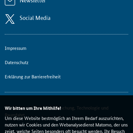
Newsletter
u
t
(
Social Media
E
I
T
)
Impressum
s
u
Datenschutz
c
h
t
Erklärung zur Barrierefreiheit
v
i
e
r
© Bundesministerium für Forschung, Technologie und
Wir bitten um Ihre Mithilfe!
n
Raumfahrt
e
Um diese Website bestmöglich an Ihrem Bedarf auszurichten,
u
nutzen wir Cookies und den Webanalysedienst Matomo, der uns
e
zeigt, welche Seiten besonders oft besucht werden. Ihr Besuch