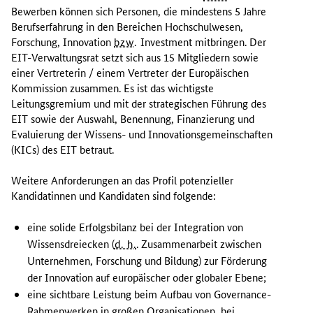
r
Bewerben können sich Personen, die mindestens 5 Jahre
o
Berufserfahrung in den Bereichen Hochschulwesen,
p
Forschung, Innovation
bzw.
Investment
mitbringen. Der
ä
EIT-Verwaltungsrat setzt sich aus 15 Mitgliedern sowie
i
einer Vertreterin / einem Vertreter der Europäischen
s
Kommission zusammen. Es ist das wichtigste
c
Leitungsgremium und mit der strategischen Führung des
h
EIT sowie der Auswahl, Benennung, Finanzierung und
e
Evaluierung der Wissens- und Innovationsgemeinschaften
I
(KICs) des EIT betraut.
n
n
Weitere Anforderungen an das Profil potenzieller
o
Kandidatinnen und Kandidaten sind folgende:
v
a
eine solide Erfolgsbilanz bei der Integration von
t
Wissensdreiecken (
d. h.
. Zusammenarbeit zwischen
i
Unternehmen, Forschung und Bildung) zur Förderung
o
der Innovation auf europäischer oder globaler Ebene;
n
eine sichtbare Leistung beim Aufbau von
Governance
-
s
Rahmenwerken in großen Organisationen, bei