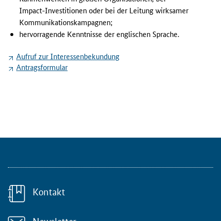
-
Impact
-Investitionen oder bei der Leitung wirksamer
u
Kommunikationskampagnen;
n
d
hervorragende Kenntnisse der englischen Sprache.
T
e
Aufruf zur Interessenbekundung
c
Antragsformular
h
n
o
l
o
g
i
e
i
n
s
Kontakt
t
i
t