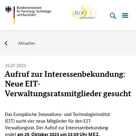
EU-
Direkt
Direkt
Direkt
Direkt
Bundesministerium
Buero
zum
zum
zur
zur
für
Inhalt
Hauptmenu
Suche
Fußleiste
­
(Eingabetaste)
(Eingabetaste)
(Eingabetaste)
(Enter)
Forschung,
Service
Aktuelles
Technologie
und
Raumfahrt
25.07.2023
Aufruf zur Interessenbekundung:
Neue EIT-
Verwaltungsratsmitglieder gesucht
D
a
Das Europäische Innovations- und Technologieinstitut
s
(EIT) sucht vier neue Mitglieder für den EIT-
E
Verwaltungsrat. Der Aufruf zur Interessenbekundung
u
endet
am 29. Oktober 2023 um 23:59 Uhr
MEZ
.