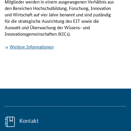
Mitglieder werden in einem ausgewogenen Verhältnis aus
a
den Bereichen Hochschulbildung, Forschung, Innovation
b
und Wirtschaft auf vier Jahre benannt und sind zuständig
r
für die strategische Ausrichtung des EIT sowie die
i
Auswahl und Überwachung der Wissens- und
e
Innovationsgemeinschaften (KICs).
l
,
Weitere Informationen
K
o
m
m
i
s
s
a
r
i
n
Kontakt
f
ü