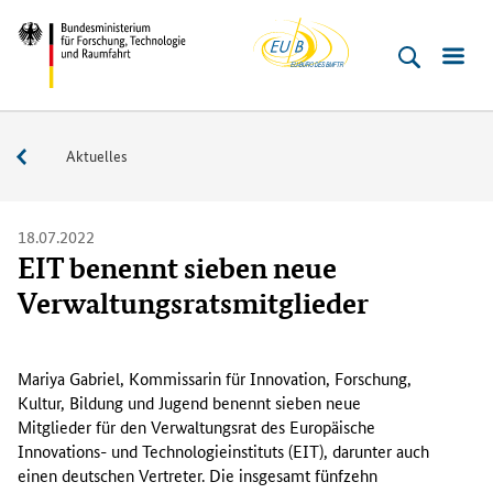
EU-
Direkt
Direkt
Direkt
Direkt
Bundesministerium
Buero
zum
zum
zur
zur
für
Inhalt
Hauptmenu
Suche
Fußleiste
­
(Eingabetaste)
(Eingabetaste)
(Eingabetaste)
(Enter)
Forschung,
Service
Aktuelles
Technologie
und
Raumfahrt
18.07.2022
EIT benennt sieben neue
Verwaltungsratsmitglieder
M
a
Mariya Gabriel, Kommissarin für Innovation, Forschung,
r
Kultur, Bildung und Jugend benennt sieben neue
i
Mitglieder für den Verwaltungsrat des Europäische
y
Innovations- und Technologieinstituts (EIT), darunter auch
a
einen deutschen Vertreter. Die insgesamt fünfzehn
G