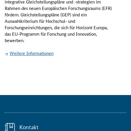
integrative Gleichstellungspläne und -strategien im
l
Rahmen des neuen Europäischen Forschungsraums (EFR)
i
fördern. Gleichstellungspläne (GEP) sind ein
2
Auswahlkriterium für Hochschul- und
0
Forschungseinrichtungen, die sich für Horizont Europa,
2
das EU-Programm für Forschung und Innovation,
2
bewerben.
l
a
Weitere Informationen
n
c
i
e
r
t
e
d
i
e
E
Kontakt
u