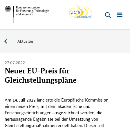
EU-
Direkt
Direkt
Direkt
Direkt
Bundesministerium
Buero
zum
zum
zur
zur
für
Inhalt
Hauptmenu
Suche
Fußleiste
­
(Eingabetaste)
(Eingabetaste)
(Eingabetaste)
(Enter)
Forschung,
Service
Aktuelles
Technologie
und
Raumfahrt
27.07.2022
Neuer EU-Preis für
Gleichstellungspläne
A
m
Am 14. Juli 2022 lancierte die Europäische Kommission
1
einen neuen Preis, mit dem akademische und
4
Forschungseinrichtungen ausgezeichnet werden, die
.
herausragende Ergebnisse bei der Umsetzung von
J
Gleichstellungsmaßnahmen erzielt haben. Dieser soll
u