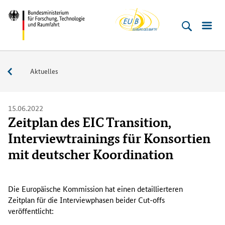
EU-
Direkt
Direkt
Direkt
Direkt
Bundesministerium
Buero
zum
zum
zur
zur
für
Inhalt
Hauptmenu
Suche
Fußleiste
­
(Eingabetaste)
(Eingabetaste)
(Eingabetaste)
(Enter)
Forschung,
Service
Aktuelles
Technologie
und
Raumfahrt
15.06.2022
Zeitplan des EIC Transition,
Interviewtrainings für Konsortien
mit deutscher Koordination
D
i
Die Europäische Kommission hat einen detaillierteren
e
Zeitplan für die Interviewphasen beider
Cut-offs
E
veröffentlicht:
u