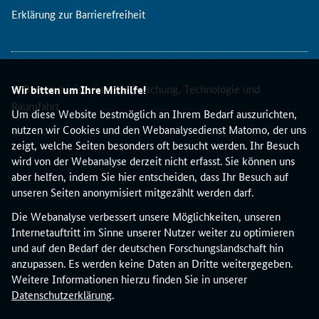
n
Erklärung zur Barrierefreiheit
Z
e
i
t
© Bundesministerium für Forschung, Technologie und
p
Wir bitten um Ihre Mithilfe!
l
Raumfahrt
Um diese Website bestmöglich an Ihrem Bedarf auszurichten,
a
nutzen wir Cookies und den Webanalysedienst Matomo, der uns
n
zeigt, welche Seiten besonders oft besucht werden. Ihr Besuch
f
wird von der Webanalyse derzeit nicht erfasst. Sie können uns
ü
aber helfen, indem Sie hier entscheiden, dass Ihr Besuch auf
r
unseren Seiten anonymisiert mitgezählt werden darf.
d
i
Die Webanalyse verbessert unsere Möglichkeiten, unseren
e
Internetauftritt im Sinne unserer Nutzer weiter zu optimieren
I
und auf den Bedarf der deutschen Forschungslandschaft hin
n
anzupassen. Es werden keine Daten an Dritte weitergegeben.
t
Weitere Informationen hierzu finden Sie in unserer
e
Datenschutzerklärung
.
r