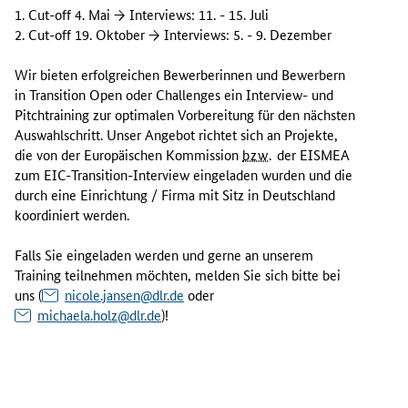
r
1.
Cut-off
4. Mai → Interviews: 11. - 15. Juli
o
2.
Cut-off
19. Oktober → Interviews: 5. - 9. Dezember
p
ä
Wir bieten erfolgreichen Bewerberinnen und Bewerbern
i
in
Transition Open
oder
Challenges
ein Interview- und
s
Pitch
training zur optimalen Vorbereitung für den nächsten
c
Auswahlschritt. Unser Angebot richtet sich an Projekte,
h
die von der Europäischen Kommission
bzw.
der EISMEA
e
zum EIC-
Transition
-Interview eingeladen wurden und die
K
durch eine Einrichtung / Firma mit Sitz in Deutschland
o
koordiniert werden.
m
m
Falls Sie eingeladen werden und gerne an unserem
i
Training teilnehmen möchten, melden Sie sich bitte bei
s
uns (
nicole.jansen@dlr.de
oder
s
michaela.holz@dlr.de
)!
i
o
n
h