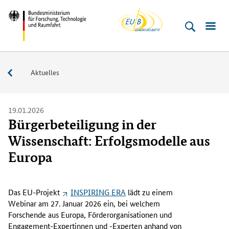
EU-
Direkt
Direkt
Direkt
Direkt
Bundesministerium
Buero
zum
zum
zur
zur
für
Inhalt
Hauptmenu
Suche
Fußleiste
­
(Eingabetaste)
(Eingabetaste)
(Eingabetaste)
(Enter)
Forschung,
Service
Aktuelles
Technologie
und
Raumfahrt
19.01.2026
Bürgerbeteiligung in der
Wissenschaft: Erfolgsmodelle aus
Europa
D
a
Das EU-Projekt
INSPIRING ERA
lädt zu einem
s
Webinar am 27. Januar 2026 ein, bei welchem
E
Forschende aus Europa, Förderorganisationen und
U
Engagement-Expertinnen und -Experten anhand von