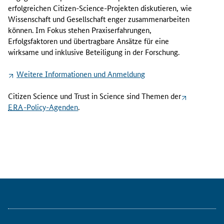
-
erfolgreichen
Citizen-Science
-Projekten diskutieren, wie
P
Wissenschaft und Gesellschaft enger zusammenarbeiten
r
können. Im Fokus stehen Praxiserfahrungen,
o
Erfolgsfaktoren und übertragbare Ansätze für eine
j
wirksame und inklusive Beteiligung in der Forschung.
e
k
Weitere Informationen und Anmeldung
t
I
Citizen Science
und
Trust in Science
sind Themen der
N
ERA
-Policy
-Agenden
.
S
P
I
R
I
N
G
E
R
A