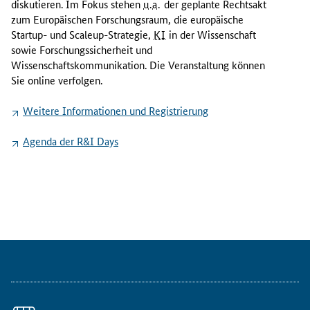
diskutieren. Im Fokus stehen
u.a.
der geplante Rechtsakt
n
zum Europäischen Forschungsraum, die europäische
d
Startup
- und
Scaleup
-Strategie,
KI
in der Wissenschaft
1
sowie Forschungssicherheit und
7
Wissenschaftskommunikation. Die Veranstaltung können
.
Sie online verfolgen.
S
Weitere Informationen und Registrierung
e
p
Agenda der
R&I Days
t
e
m
b
e
r
2
0
2
5
f