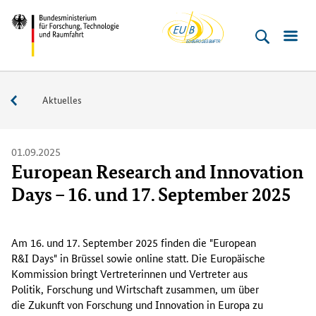
EU-
Direkt
Direkt
Direkt
Direkt
Bundesministerium
Buero
zum
zum
zur
zur
für
Inhalt
Hauptmenu
Suche
Fußleiste
­
(Eingabetaste)
(Eingabetaste)
(Eingabetaste)
(Enter)
Forschung,
Service
Aktuelles
Technologie
und
Raumfahrt
01.09.2025
European Research and Innovation
Days – 16. und 17. September 2025
A
m
Am 16. und 17. September 2025 finden die "
European
1
R&I Days
" in Brüssel sowie online statt. Die Europäische
6
Kommission bringt Vertreterinnen und Vertreter aus
.
Politik, Forschung und Wirtschaft zusammen, um über
die Zukunft von Forschung und Innovation in Europa zu
u