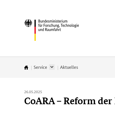
Direkt
Direkt
Direkt
Direkt
zum
zum
zur
zur
Inhalt
Hauptmenu
Suche
Fußleiste
Bundesministerium
(Eingabetaste)
(Eingabetaste)
(Eingabetaste)
(Enter)
für
­
Forschung,
Technologie
und
Raumfahrt
Service
Aktuelles
Startseite
26.05.2025
CoARA – Reform der