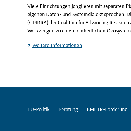
D
Viele Einrichtungen jonglieren mit separaten 
i
eigenen Daten- und Systemdialekt sprechen. Di
e
(OI4RRA) der
Coalition for Advancing Research
A
Werkzeugen zu einem einheitlichen Ökosystem m
r
b
Weitere Informationen
e
i
t
s
g
r
u
p
p
EU-Politik
Beratung
BMFTR-Förderung
e
"