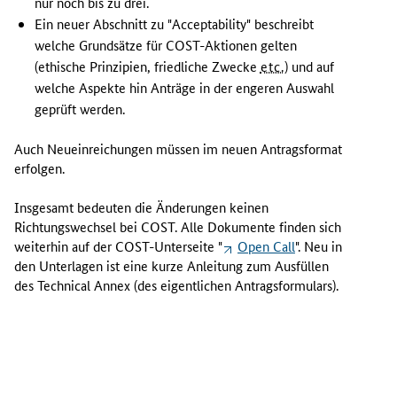
nur noch bis zu drei.
t
Ein neuer Abschnitt zu "
Acceptability
" beschreibt
z
welche Grundsätze für COST-Aktionen gelten
t
(ethische Prinzipien, friedliche Zwecke
etc.
) und auf
e
welche Aspekte hin Anträge in der engeren Auswahl
C
geprüft werden.
O
S
T
Auch Neueinreichungen müssen im neuen Antragsformat
-
erfolgen.
C
a
Insgesamt bedeuten die Änderungen keinen
l
Richtungswechsel bei COST. Alle Dokumente finden sich
l
weiterhin auf der COST-Unterseite "
Open Call
". Neu in
g
den Unterlagen ist eine kurze Anleitung zum Ausfüllen
e
des
Technical Annex
(des eigentlichen Antragsformulars).
s
c
h
l
o