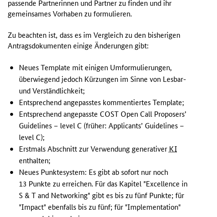
passende Partnerinnen und Partner zu finden und ihr
k
gemeinsames Vorhaben zu formulieren.
t
o
Zu beachten ist, dass es im Vergleich zu den bisherigen
b
Antragsdokumenten einige Änderungen gibt:
e
r
Neues
Template
mit einigen Umformulierungen,
2
überwiegend jedoch Kürzungen im Sinne von Lesbar-
0
und Verständlichkeit;
2
Entsprechend angepasstes kommentiertes
Template
;
4
Entsprechend angepasste COST
Open Call Proposers’
w
Guidelines – level C
(früher:
Applicants’ Guidelines –
u
level C
);
r
Erstmals Abschnitt zur Verwendung generativer
KI
d
e
enthalten;
d
Neues Punktesystem: Es gibt ab sofort nur noch
e
13 Punkte zu erreichen. Für das Kapitel "
Excellence in
r
S & T and Networking
" gibt es bis zu fünf Punkte; für
l
"
Impact
" ebenfalls bis zu fünf; für "
Implementation
"
e