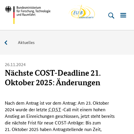
EU-
Direkt
Direkt
Direkt
Direkt
Bundesministerium
Buero
zum
zum
zur
zur
für
Inhalt
Hauptmenu
Suche
Fußleiste
­
(Eingabetaste)
(Eingabetaste)
(Eingabetaste)
(Enter)
Forschung,
Service
Aktuelles
Technologie
und
Raumfahrt
26.11.2024
Nächste COST-Deadline 21.
Oktober 2025: Änderungen
A
m
Nach dem Antrag ist vor dem Antrag: Am 23. Oktober
2
2024 wurde der letzte
COST
-
Call
mit einem hohen
3
Anstieg an Einreichungen geschlossen, jetzt steht bereits
.
die nächste Frist für neue COST-Anträge: Bis zum
21. Oktober 2025 haben Antragstellende nun Zeit,
O