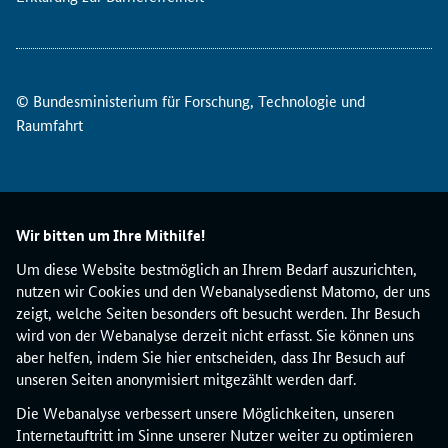
s
d
i
e
© Bundesministerium für Forschung, Technologie und
n
Raumfahrt
ä
c
h
s
t
Wir bitten um Ihre Mithilfe!
e
F
Um diese Website bestmöglich an Ihrem Bedarf auszurichten,
r
nutzen wir Cookies und den Webanalysedienst Matomo, der uns
i
zeigt, welche Seiten besonders oft besucht werden. Ihr Besuch
s
wird von der Webanalyse derzeit nicht erfasst. Sie können uns
t
aber helfen, indem Sie hier entscheiden, dass Ihr Besuch auf
f
unseren Seiten anonymisiert mitgezählt werden darf.
e
Die Webanalyse verbessert unsere Möglichkeiten, unseren
s
Internetauftritt im Sinne unserer Nutzer weiter zu optimieren
t