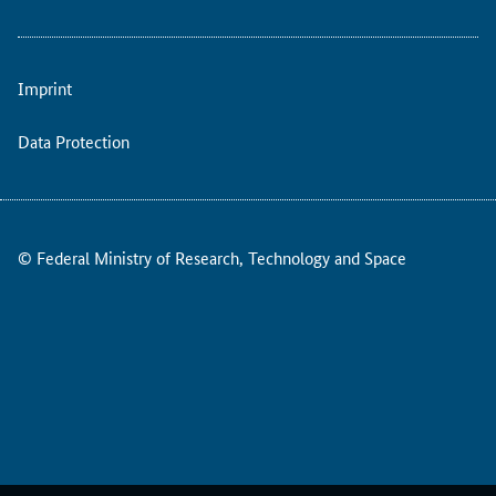
b
e
n
Imprint
.
Data Protection
© Federal Ministry of Research, Technology and Space