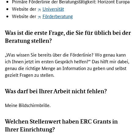
Primäre Förderlinie der Beratungstätigkeit: Horizont Europa
t
Website der
Universität
D
Website der
Förderberatung
r
.
Was ist die erste Frage, die Sie für üblich bei der
A
n
Beratung stellen?
d
r
„Was wissen Sie bereits über die Förderlinie? Wo genau kann
e
ich Ihnen jetzt im ersten Gespräch helfen?“ Das hilft mir dabei,
a
genau die richtige Menge an Information zu geben und selbst
G
gezielt Fragen zu stellen.
o
t
Was darf bei Ihrer Arbeit nicht fehlen?
t
l
Meine Bildschirmbrille.
i
e
b
Welchen Stellenwert haben ERC Grants in
d
Ihrer Einrichtung?
i