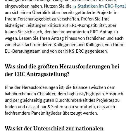
:
eingeworben haben. Nutzen Sie die
Statistiken im ERC-Portal
A
um sich einen Überblick über bereits geförderte Projekte in
n
Ihrem Forschungsgebiet zu verschaffen. Prüfen Sie Ihre
t
bisherigen Leistungen kritisch auf ERC-Kompatibilität, aber
r
trauen Sie sich auch, den hochrenommierten ERC-Antrag zu
a
wagen. Lassen Sie Ihren Antrag hinaus von fachlichen und auch
g
von etwas fachfremderen Kolleginnen und Kollegen, von Ihrem
s
EU-Beratungsteam und von der
NKS
ERC gegenlesen.
p
r
Was sind die größten Herausforderungen bei
ü
der ERC Antragsstellung?
f
u
Eine der Herausforderungen ist, die Balance zwischen dem
n
bahnbrechenden Charakter, dem
high-risk/high-gain
-Anspruch
g
und der gleichzeitig guten Durchführbarkeit des Projektes zu
,
finden und das auf nur 5 Seiten so zu vermitteln, dass auch
B
fachfremdere Panelmitglieder überzeugt werden.
u
d
g
Was ist der Unterschied zur nationalen