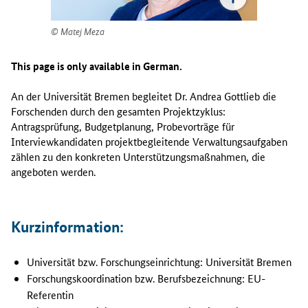
e
r
Matej Meza
s
i
t
This page is only available in German.
ä
t
An der Universität Bremen begleitet Dr. Andrea Gottlieb die
B
Forschenden durch den gesamten Projektzyklus:
r
Antragsprüfung, Budgetplanung, Probevorträge für
e
Interviewkandidaten projektbegleitende Verwaltungsaufgaben
m
zählen zu den konkreten Unterstützungsmaßnahmen, die
e
angeboten werden.
n
b
e
Kurzinformation:
g
l
e
Universität bzw. Forschungseinrichtung: Universität Bremen
i
Forschungskoordination bzw. Berufsbezeichnung: EU-
t
Referentin
e