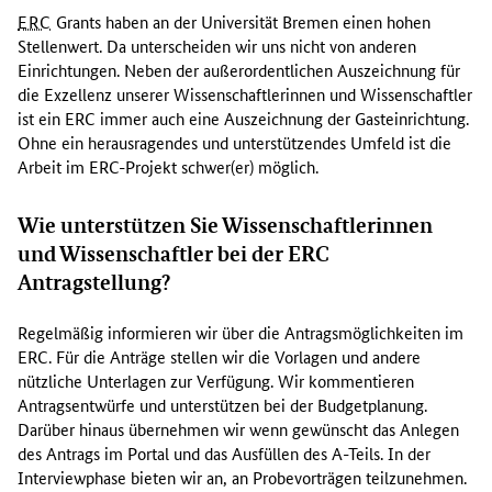
e
ERC
Grants haben an der Universität Bremen einen hohen
F
Stellenwert. Da unterscheiden wir uns nicht von anderen
o
Einrichtungen. Neben der außerordentlichen Auszeichnung für
r
die Exzellenz unserer Wissenschaftlerinnen und Wissenschaftler
s
ist ein ERC immer auch eine Auszeichnung der Gasteinrichtung.
c
Ohne ein herausragendes und unterstützendes Umfeld ist die
h
Arbeit im ERC-Projekt schwer(er) möglich.
e
n
Wie unterstützen Sie Wissenschaftlerinnen
d
und Wissenschaftler bei der ERC
e
n
Antragstellung?
d
u
Regelmäßig informieren wir über die Antragsmöglichkeiten im
r
ERC. Für die Anträge stellen wir die Vorlagen und andere
c
nützliche Unterlagen zur Verfügung. Wir kommentieren
h
Antragsentwürfe und unterstützen bei der Budgetplanung.
d
Darüber hinaus übernehmen wir wenn gewünscht das Anlegen
e
des Antrags im Portal und das Ausfüllen des A-Teils. In der
n
Interviewphase bieten wir an, an Probevorträgen teilzunehmen.