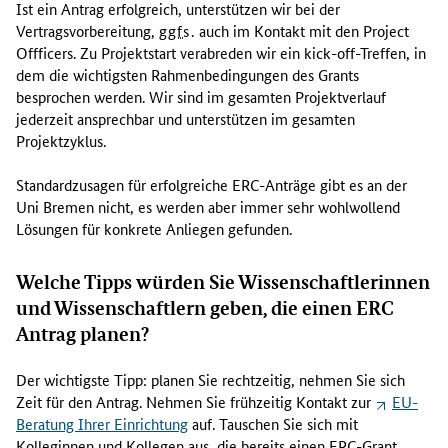
g
Ist ein Antrag erfolgreich, unterstützen wir bei der
e
Vertragsvorbereitung,
ggfs.
auch im Kontakt mit den
Project
s
Offficers
. Zu Projektstart verabreden wir ein
kick-off
-Treffen, in
a
dem die wichtigsten Rahmenbedingungen des Grants
m
besprochen werden. Wir sind im gesamten Projektverlauf
t
jederzeit ansprechbar und unterstützen im gesamten
e
Projektzyklus.
n
P
Standardzusagen für erfolgreiche ERC-Anträge gibt es an der
r
Uni Bremen nicht, es werden aber immer sehr wohlwollend
o
Lösungen für konkrete Anliegen gefunden.
j
e
Welche Tipps würden Sie Wissenschaftlerinnen
k
und Wissenschaftlern geben, die einen ERC
t
Antrag planen?
z
y
k
Der wichtigste Tipp: planen Sie rechtzeitig, nehmen Sie sich
l
Zeit für den Antrag. Nehmen Sie frühzeitig Kontakt zur
EU-
u
Beratung Ihrer Einrichtung
auf. Tauschen Sie sich mit
s
Kolleginnen und Kollegen aus, die bereits einen ERC-Grant